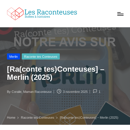
L
Trouvez
e
conteuses
s
à
vos
R
oreilles
a
c
Posted
Merlin
Raconte tes Conteuses
o
in
[Ra(conte tes)Conteuses] –
n
Merlin (2025)
t
e
u
By
Coralie, Maman Raconteuse
3 novembre 2025
1
Posted
s
by
e
s
Home
Raconte tes Conteuses
[Ra(conte tes)Conteuses] – Merlin (2025)
,