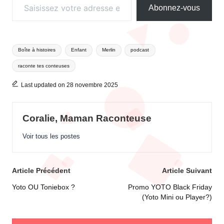
Abonnez-vous
Tags:
Boîte à histoires
Enfant
Merlin
podcast
raconte tes conteuses
Last updated on 28 novembre 2025
Coralie, Maman Raconteuse
Voir tous les postes
Post
Article Précédent
Article Suivant
navigation
Yoto OU Toniebox ?
Promo YOTO Black Friday
(Yoto Mini ou Player?)