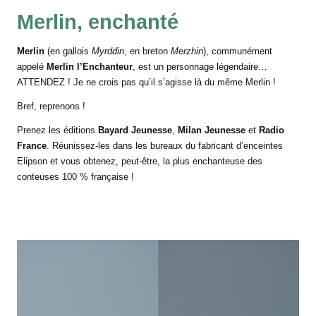
B
o
Merlin, enchanté
ît
Merlin
(en
gallois
Myrddin
, en
breton
Merzhin
), communément
e
appelé
Merlin l’Enchanteur
, est un personnage légendaire…
s
ATTENDEZ ! Je ne crois pas qu’il s’agisse là du même Merlin !
à
Bref, reprenons !
h
i
Prenez les éditions
Bayard Jeunesse
,
Milan Jeunesse
et
Radio
s
France
. Réunissez-les dans les bureaux du fabricant d’enceintes
Elipson et vous obtenez, peut-être, la plus enchanteuse des
t
conteuses 100 % française !
o
ir
e
s