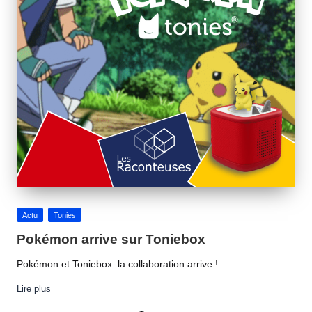
Posted
Actu
Tonies
in
Pokémon arrive sur Toniebox
Pokémon et Toniebox: la collaboration arrive !
Lire plus