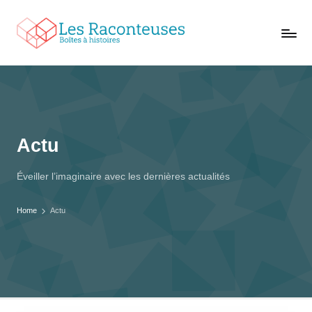
L
Trouvez
e
conteuses
s
à
vos
R
oreilles
a
c
Actu
o
n
Éveiller l’imaginaire avec les dernières actualités
t
e
Home
Actu
u
s
e
s
,