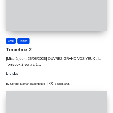
Posted
Actu
Tonies
in
Toniebox 2
[Mise à jour : 25/08/2025] OUVREZ GRAND VOS YEUX : la
Toniebox 2 sortira à…
Lire plus
By
Coralie, Maman Raconteuse
7 juillet 2025
Posted
by