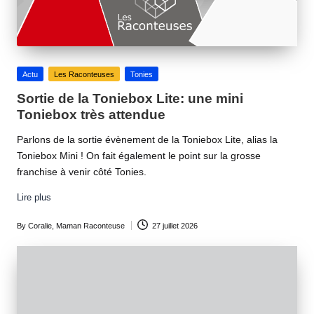
Posted
Actu
Les Raconteuses
Tonies
in
Sortie de la Toniebox Lite: une mini
Toniebox très attendue
Parlons de la sortie évènement de la Toniebox Lite, alias la
Toniebox Mini ! On fait également le point sur la grosse
franchise à venir côté Tonies.
Lire plus
By
Coralie, Maman Raconteuse
27 juillet 2026
Posted
by