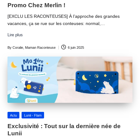
in
Promo Chez Merlin !
[EXCLU LES RACONTEUSES] À l’approche des grandes
vacances, ça se rue sur les conteuses: normal,…
Lire plus
By
Coralie, Maman Raconteuse
6 juin 2025
Posted
by
Posted
Actu
Lunii - Flam
in
Exclusivité : Tout sur la dernière née de
Lunii