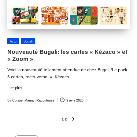
Posted
Actu
Bugali
in
Nouveauté Bugali: les cartes « Kézaco » et
« Zoom »
Voici la nouveauté tellement attendue de chez Bugali !Le pack
5 cartes, recto-verso, « Kézaco …
Lire plus
By
Coralie, Maman Raconteuse
9 avril 2025
Posted
by
Pagination
1
2
NEXT
PAGE
des