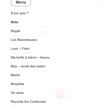
publications
Menu
À ton avis ?
Actu
Bugali
Les Raconteuses
Lunii – Flam
Ma boîte à héros – Auzou
Max – école des loisirs
Merlin
Morphée
On aime
Raconte tes Conteuses