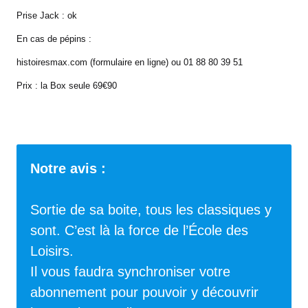
Prise Jack : ok
En cas de pépins :
histoiresmax.com
(formulaire en ligne) ou 01 88 80 39 51
Prix : la Box seule 69€90
Notre avis :
Sortie de sa boite, tous les classiques y
sont. C’est là la force de l’École des
Loisirs.
Il vous faudra synchroniser votre
abonnement pour pouvoir y découvrir