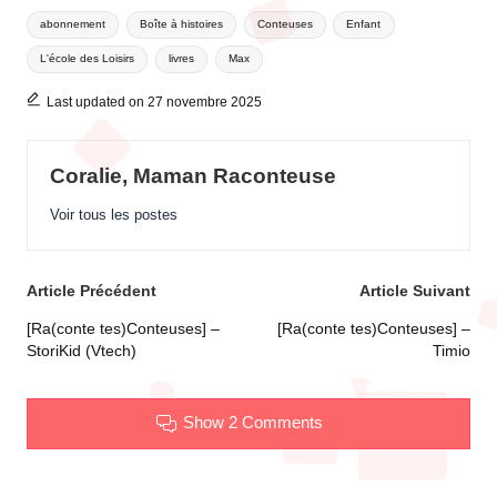
Tags:
abonnement
Boîte à histoires
Conteuses
Enfant
L'école des Loisirs
livres
Max
Last updated on 27 novembre 2025
Coralie, Maman Raconteuse
Voir tous les postes
Post
Article Précédent
Article Suivant
navigation
[Ra(conte tes)Conteuses] –
[Ra(conte tes)Conteuses] –
StoriKid (Vtech)
Timio
Show 2 Comments