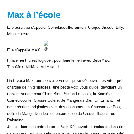
B
o
Max à l’école
ît
e
Elle aurait pu s’appeler Cornebidouille, Simon, Croque Bisous, Billy,
s
Minusculette…
à
h
Elle s’appelle MAX !
i
Finalement, c’est logique : pour faire le lien avec BébéMax,
s
TitouMax, KiliMax, AniMax…!
t
o
Bref, voici Max, une nouvelle venue qui se découvre très vite : pré-
ir
chargée de 4h d’histoires, une petite voix vous guide, dévoilant un
e
univers sonore pour Chien Bleu, Simon Le Lapin, la Sorcière
s
Cornebidouille, Grosse Colère, Je Mangerais Bien Un Enfant… et
des créations originales avec des chansons : la Chanson de Pop,
celle du Mange-Doudou, ou encore celle de Croque Bisous, ou
Palomino…
Je suis bien contente de ce « Pack Découverte » inclus dedans (
le
catalogue offert, ici
): cela nous a permis de découvrir (par exemple)