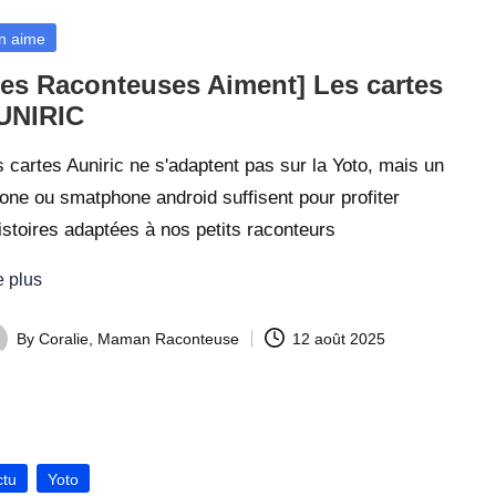
sted
n aime
Les Raconteuses Aiment] Les cartes
UNIRIC
 cartes Auniric ne s'adaptent pas sur la Yoto, mais un
one ou smatphone android suffisent pour profiter
istoires adaptées à nos petits raconteurs
e plus
By
Coralie, Maman Raconteuse
12 août 2025
ted
sted
ctu
Yoto