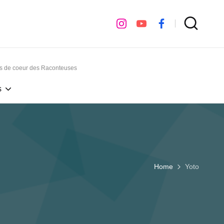
instagram
youtube
facebook
ps de coeur des Raconteuses
s
Home
Yoto