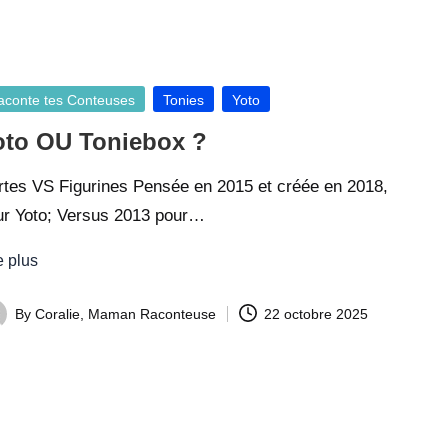
sted
aconte tes Conteuses
Tonies
Yoto
oto OU Toniebox ?
rtes VS Figurines Pensée en 2015 et créée en 2018,
ur Yoto; Versus 2013 pour…
e plus
By
Coralie, Maman Raconteuse
22 octobre 2025
ted