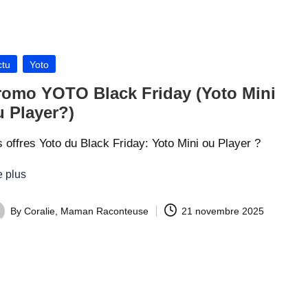
ir
e
s
sted
ctu
Yoto
romo YOTO Black Friday (Yoto Mini
u Player?)
 offres Yoto du Black Friday: Yoto Mini ou Player ?
e plus
By
Coralie, Maman Raconteuse
21 novembre 2025
ted