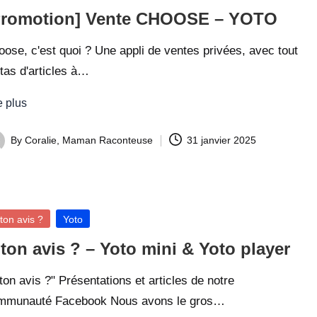
Promotion] Vente CHOOSE – YOTO
ose, c'est quoi ? Une appli de ventes privées, avec tout
tas d'articles à…
e plus
By
Coralie, Maman Raconteuse
31 janvier 2025
ted
sted
ton avis ?
Yoto
ton avis ? – Yoto mini & Yoto player
ton avis ?" Présentations et articles de notre
mmunauté Facebook Nous avons le gros…