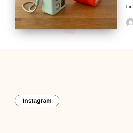
Lir
Pos
by
Instagram