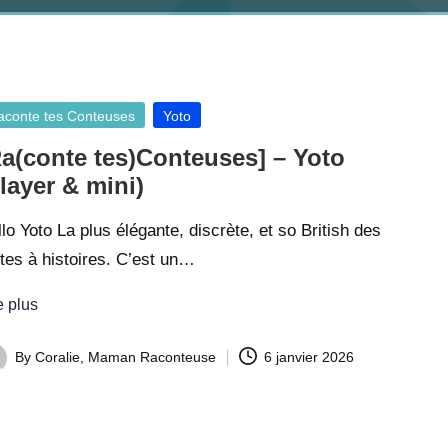
e
s
,
B
sted
aconte tes Conteuses
Yoto
o
Ra(conte tes)Conteuses] – Yoto
ît
layer & mini)
e
lo Yoto La plus élégante, discrète, et so British des
s
tes à histoires. C’est un…
à
h
e plus
i
By
Coralie, Maman Raconteuse
6 janvier 2026
s
ted
t
o