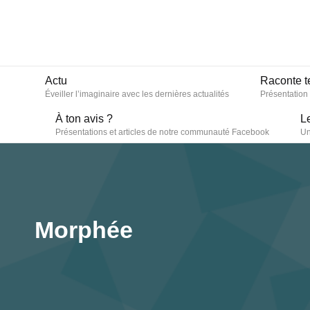
Actu
Raconte t
Éveiller l’imaginaire avec les dernières actualités
Présentation
À ton avis ?
L
Présentations et articles de notre communauté Facebook
Un
Morphée