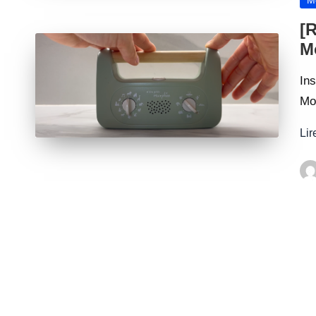
in
[
M
Ins
Mo
Lir
Pos
by