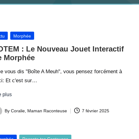
e
s
,
B
sted
ctu
Morphée
o
OTEM : Le Nouveau Jouet Interactif
ît
e Morphée
e
je vous dis "Boîte A Meuh", vous pensez forcément à
s
i: Et c'est sur…
à
h
e plus
i
By
Coralie, Maman Raconteuse
7 février 2025
s
ted
t
o
sted
orphée
Raconte tes Conteuses