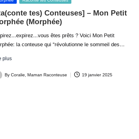
ir
Ra(conte tes) Conteuses] – Mon Petit
e
orphée (Morphée)
s
pirez...expirez...vous êtes prêts ? Voici Mon Petit
rphée: la conteuse qui “révolutionne le sommeil des…
e plus
By
Coralie, Maman Raconteuse
19 janvier 2025
ted