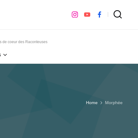
instagram
youtube
facebook
ps de coeur des Raconteuses
s
Home
Morphée