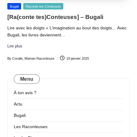
Posted
Bugali
Raconte tes Conteuses
in
[Ra(conte tes)Conteuses] – Bugali
Lire avec les doigts « L’imagination au bout des doigts… Avec
Bugali, les livres deviennent…
Lire plus
By
Coralie, Maman Raconteuse
19 janvier 2025
Posted
by
Menu
À ton avis ?
Actu
Bugali
Les Raconteuses