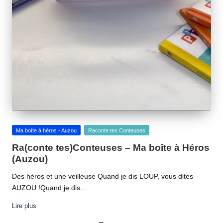
Posted
Ma boîte à héros - Auzou
Raconte tes Conteuses
in
Ra(conte tes)Conteuses – Ma boîte à Héros
(Auzou)
Des héros et une veilleuse Quand je dis LOUP, vous dites
AUZOU !Quand je dis…
Lire plus