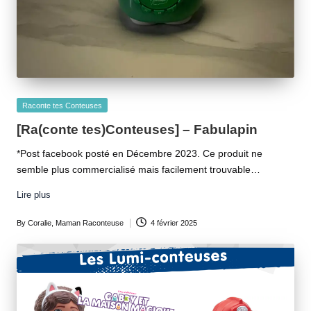
Posted
Raconte tes Conteuses
in
[Ra(conte tes)Conteuses] – Fabulapin
*Post facebook posté en Décembre 2023. Ce produit ne
semble plus commercialisé mais facilement trouvable…
Lire plus
By
Coralie, Maman Raconteuse
4 février 2025
Posted
by