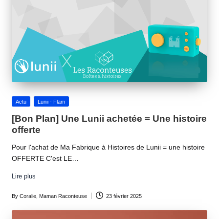
Posted
Actu
Lunii - Flam
in
[Bon Plan] Une Lunii achetée = Une histoire
offerte
Pour l'achat de Ma Fabrique à Histoires de Lunii = une histoire
OFFERTE C'est LE…
Lire plus
By
Coralie, Maman Raconteuse
23 février 2025
Posted
by