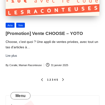
Posted
Actu
Yoto
in
[Promotion] Vente CHOOSE – YOTO
Choose, c'est quoi ? Une appli de ventes privées, avec tout un
tas d'articles à…
Lire plus
By
Coralie, Maman Raconteuse
31 janvier 2025
Posted
by
Pagination
1
2
3
4
5
PREVIOUS
NEXT
PAGE
PAGE
des
publications
Menu