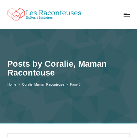
L
Trouvez
e
conteuses
s
à
vos
R
oreilles
a
c
Posts by Coralie, Maman
o
Raconteuse
n
t
Home
Coralie, Maman Raconteuse
Page 3
e
u
s
e
s
,