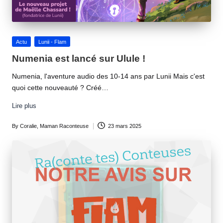
Posted
Actu
Lunii - Flam
in
Numenia est lancé sur Ulule !
Numenia, l'aventure audio des 10-14 ans par Lunii Mais c'est
quoi cette nouveauté ? Créé…
Lire plus
By
Coralie, Maman Raconteuse
23 mars 2025
Posted
by