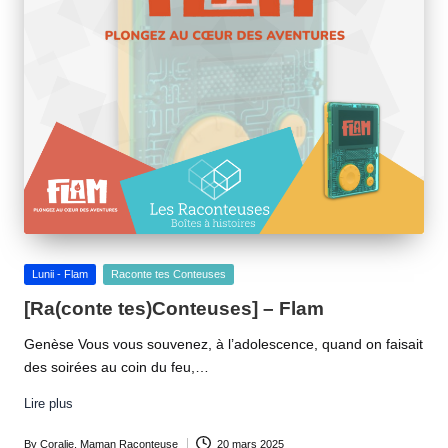
Posted
Lunii - Flam
Raconte tes Conteuses
in
[Ra(conte tes)Conteuses] – Flam
Genèse Vous vous souvenez, à l’adolescence, quand on faisait
des soirées au coin du feu,…
Lire plus
By
Coralie, Maman Raconteuse
20 mars 2025