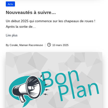
Posted
Actu
in
Nouveautés à suivre…
Un début 2025 qui commence sur les chapeaux de roues !
Après la sortie de…
Lire plus
By
Coralie, Maman Raconteuse
10 mars 2025
Posted
by