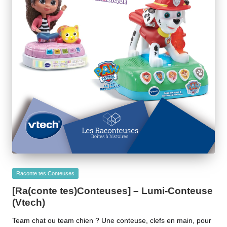
Posted
Raconte tes Conteuses
in
[Ra(conte tes)Conteuses] – Lumi-Conteuse
(Vtech)
Team chat ou team chien ? Une conteuse, clefs en main, pour