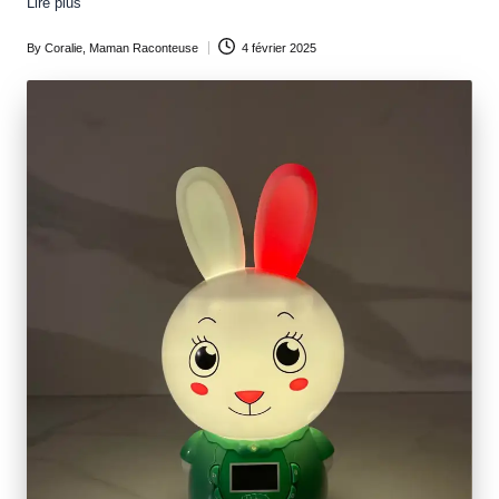
Lire plus
By
Coralie, Maman Raconteuse
4 février 2025
Posted
by