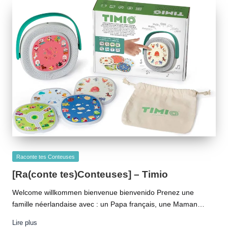
Posted
Raconte tes Conteuses
in
[Ra(conte tes)Conteuses] – Timio
Welcome willkommen bienvenue bienvenido Prenez une
famille néerlandaise avec : un Papa français, une Maman…
Lire plus