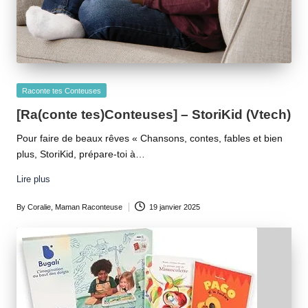
Posted
Raconte tes Conteuses
in
[Ra(conte tes)Conteuses] – StoriKid (Vtech)
Pour faire de beaux rêves « Chansons, contes, fables et bien
plus, StoriKid, prépare-toi à…
Lire plus
By
Coralie, Maman Raconteuse
19 janvier 2025
Posted
by