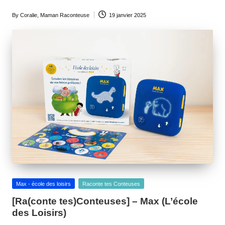
By
Coralie, Maman Raconteuse
19 janvier 2025
Posted
by
Posted
Max - école des loisirs
Raconte tes Conteuses
in
[Ra(conte tes)Conteuses] – Max (L’école
des Loisirs)