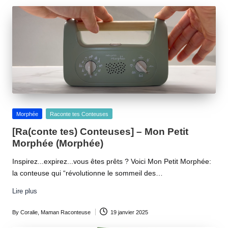
by
Posted
Morphée
Raconte tes Conteuses
in
[Ra(conte tes) Conteuses] – Mon Petit
Morphée (Morphée)
Inspirez...expirez...vous êtes prêts ? Voici Mon Petit Morphée:
la conteuse qui “révolutionne le sommeil des…
Lire plus
By
Coralie, Maman Raconteuse
19 janvier 2025
Posted
by