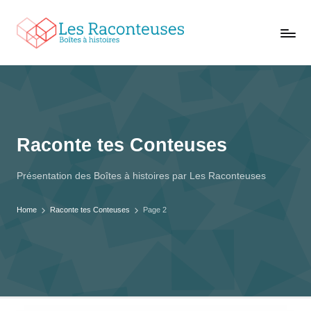
L
Trouvez
e
conteuses
s
à
vos
R
oreilles
a
c
Raconte tes Conteuses
o
n
Présentation des Boîtes à histoires par Les Raconteuses
t
e
Home
Raconte tes Conteuses
Page 2
u
s
e
s
,