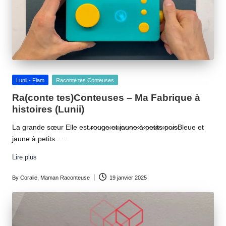
Posted
Lunii - Flam
Raconte tes Conteuses
in
Ra(conte tes)Conteuses – Ma Fabrique à
histoires (Lunii)
La grande sœur Elle est ̷r̷o̷u̷g̷e̷ ̷e̷t̷ ̷j̷a̷u̷n̷e̷ ̷à̷ ̷p̷e̷t̷i̷t̷s̷ ̷p̷o̷i̷s̷Bleue et
jaune à petits...…
Lire plus
By
Coralie, Maman Raconteuse
19 janvier 2025
Posted
by