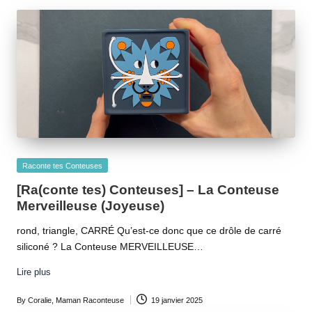
B
o
ît
e
s
à
h
i
s
t
Posted
Raconte tes Conteuses
o
in
[Ra(conte tes) Conteuses] – La Conteuse
ir
Merveilleuse (Joyeuse)
e
rond, triangle, CARRÉ Qu’est-ce donc que ce drôle de carré
s
siliconé ? La Conteuse MERVEILLEUSE…
Lire plus
By
Coralie, Maman Raconteuse
19 janvier 2025
Posted