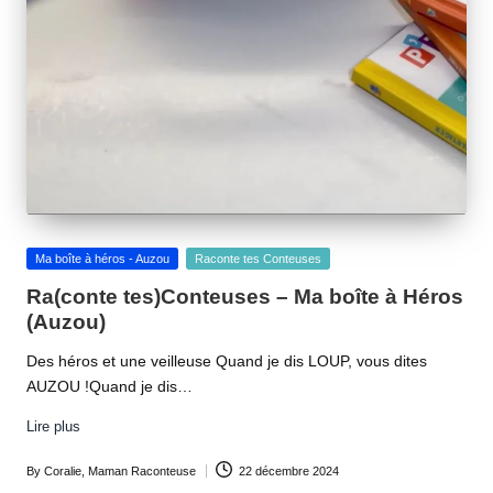
Posted
Ma boîte à héros - Auzou
Raconte tes Conteuses
in
Ra(conte tes)Conteuses – Ma boîte à Héros
(Auzou)
Des héros et une veilleuse Quand je dis LOUP, vous dites
AUZOU !Quand je dis…
Lire plus
By
Coralie, Maman Raconteuse
22 décembre 2024
Posted